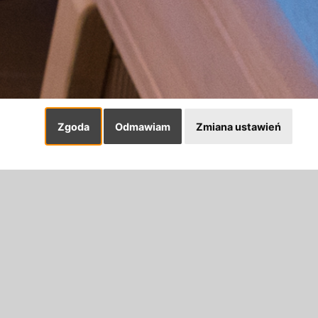
Zgoda
Odmawiam
Zmiana ustawień
Następny produkt:
Nagłośnienie
zycznych oraz złym samopoczuciu.
wykorzystującej częstotliwość drgań