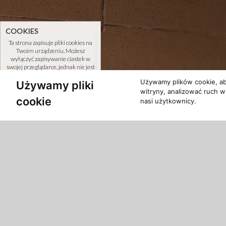
COOKIES
Ta strona zapisuje pliki cookies na
Twoim urządzeniu. Możesz
wyłączyć zapisywanie ciastek w
swojej przeglądarce, jednak nie jest
to wskazane dla poprawnego
Używamy plików cookie, ab
Używamy pliki
działania naszego serwisu. Więcej
dowiesz się w polityce prywatności.
witryny, analizować ruch w
cookie
nasi użytkownicy.
Zamknij
/
OFERTA
AKCESORIA
Zestaw do chromoterapii, czyli leczenia kolo
Wykorzystywanie w tym celu halogenowych lam
poszczególnych barw. Doskonała metoda pozw