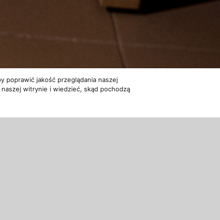
y poprawić jakość przeglądania naszej
 naszej witrynie i wiedzieć, skąd pochodzą
Powrot
rami, która działa wspomagająco przy licznych schorzeniach fi
p, to nowoczesna odsłona znanej już w starożytności metody, 
alająca na walkę z różnego rodzaju dolegliwościami.